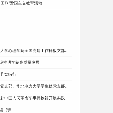
唱国歌”爱国主义教育活动
心理学院全国党建工作样板支部湘西行动
建设推进学院高质量发展
代县繁峙行
力大学学生处党支部联合开展劳动教育实践活动
赴中国人民革命军事博物馆开展实践学习活动
读书班