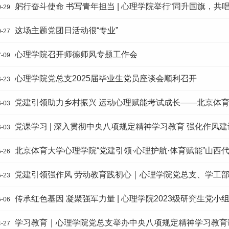
躬行奋斗使命 书写青年担当 | 心理学院举行“同升国旗，共
0-29
这场主题党团日活动很“专业”
0-27
心理学院召开师德师风专题工作会
7-09
心理学院党总支2025届毕业生党员座谈会顺利召开
6-23
党建引领助力乡村振兴 运动心理赋能考试成长——北京体育大学
6-03
党课学习 | 深入贯彻中央八项规定精神学习教育 强化作风
6-03
北京体育大学心理学院“党建引领·心理护航·体育赋能”山西
5-26
党建引领强作风 劳动教育践初心｜心理学院党总支、学工部党支部、华北电
5-23
传承红色基因 凝聚强军力量 | 心理学院2023级研究生党小组
5-06
学习教育｜心理学院党总支举办中央八项规定精神学习教育
4-27