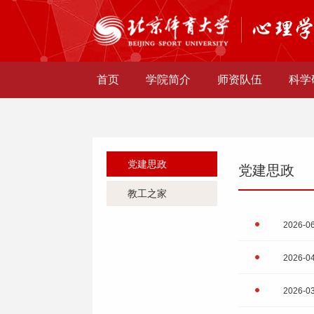
首页
学院简介
师资队伍
科学
党建思政
党建思政
教工之家
2026-0
2026-0
2026-0