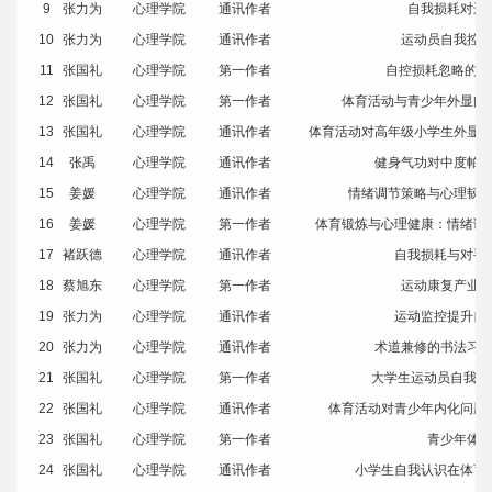
9
张力为
心理学院
通讯作者
自我损耗对运
10
张力为
心理学院
通讯作者
运动员自我控
11
张国礼
心理学院
第一作者
自控损耗忽略的内
12
张国礼
心理学院
第一作者
体育活动与青少年外显问
13
张国礼
心理学院
通讯作者
体育活动对高年级小学生外显
14
张禹
心理学院
通讯作者
健身气功对中度帕
15
姜媛
心理学院
通讯作者
情绪调节策略与心理韧
16
姜媛
心理学院
第一作者
体育锻炼与心理健康：情绪调
17
褚跃德
心理学院
通讯作者
自我损耗与对手
18
蔡旭东
心理学院
第一作者
运动康复产业
19
张力为
心理学院
通讯作者
运动监控提升自
20
张力为
心理学院
通讯作者
术道兼修的书法习
21
张国礼
心理学院
第一作者
大学生运动员自我控
22
张国礼
心理学院
通讯作者
体育活动对青少年内化问题
23
张国礼
心理学院
第一作者
青少年体
24
张国礼
心理学院
通讯作者
小学生自我认识在体育