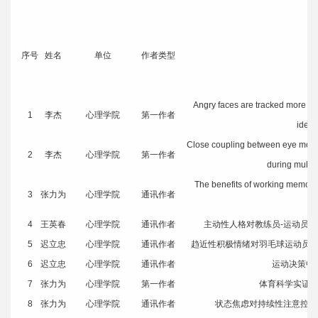
序号
姓名
单位
作者类型
Angry faces are tracked more eas
1
李杰
心理学院
第一作者
identi
Close coupling between eye movem
2
李杰
心理学院
第一作者
during multipl
The benefits of working memory 
3
张力为
心理学院
通讯作者
p
4
王英春
心理学院
通讯作者
主动性人格对教练员-运动员
5
迟立忠
心理学院
通讯作者
趋近性积极情绪对羽毛球运动员
6
迟立忠
心理学院
通讯作者
运动决策中
7
张力为
心理学院
第一作者
体育科学实证
8
张力为
心理学院
通讯作者
状态焦虑对持续性注意控制