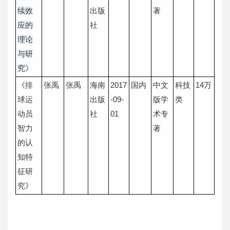
续效
出版
著
应的
社
理论
与研
究
》
《排
张禹
张禹
海南
2017
国内
中文
科技
14万
球运
出版
-09-
版学
类
动员
社
01
术专
智力
著
的认
知特
征研
究》