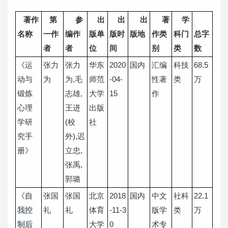
著作
第
参
出
出
出
著
学
名称
一作
编作
版单
版时
版地
作类
科门
总字
者
者
位
间
别
类
数
《运
张力
张力
华东
2020
国内
汇编
科技
68.5
动与
为
为,毛
师范
-04-
性著
类
万
锻炼
志雄,
大学
15
作
心理
王进
出版
学研
(校
社
究手
外),迟
册》
立忠,
张禹,
郭璐
《
自
张国
张国
北京
2018
国内
中文
社科
22.1
我控
礼
礼
体育
-11-3
版学
类
万
制后
大学
0
术专