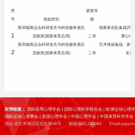
序
获奖等
号
奖励类别
级
获
第30届奥运会科研攻关与科技服务项目
国家射击队备战20
1
贡献奖(国家体育总局)
二等
赛心理
第30届奥运会科研攻关与科技服务项目
艺术体操备战、参赛
2
贡献奖(国家体育总局)
二等
支持（
友情链接：
国际应用心理学会
|
国际心理科学联合会
|
欧洲运动心理
国际运动心理学会
|
美国心理学会
|
中国心理学会
|
中国体育科学学会
地址:北京市海淀区信息路48号
邮政编码:100084
Email:psysc