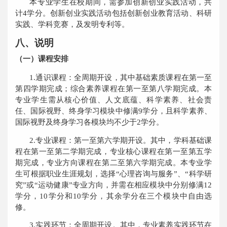
本专业学生在校期间，需参加创新创业实践活动，共
计
4
学分。创新创业实践活动包括创新创业教育活动、科研
实践、学科竞赛，及发明专利等。
八、说明
（一）课程安排
1.
通识课程：全周期开设，其中基础素质课程在第一至
第四学期完成；
综合
素养
课程在
第
一
至
第八学期完成。
本
专业
学生需
从核心
价值、
人文底蕴、科学素养、社会责
任、国际
视野、
终身学习模块中
修满
9
学分
，
且科学
素养
、
国际视野及终身学习
各模块
均不少于
2
学分
。
2.
专业课程：第一至第六学期开设
。
其中，学科基础课
程在第一至第二学期完成，专业核心课程在第一至第五学
期完成，专业方向课程在第二至第六学期完成。本专业
学
生
可
根据
职业
生涯规划
，选择“心理
咨询与服务
”、“科学
研
究
”或“运动健康”专业方向
，并
需
在相应模块中
分别修满
12
学分
，
10
学分
和
10
学分
，
其余
学分
在
三个模块中自由选
修。
3.
实践环节：全周期开设。其中，专业素养实践环节在