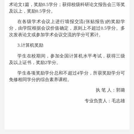
术论文
1
篇，奖励
0.5
学分；
获得校级
科研
论文报告会三等
奖
及以上
，
奖励
0.5
学分
。
在各级学术会议上进行墙报交流
(
张贴报告
)
的奖励学
分，由学院根据会议价值确定，原则上不超过
0.5
学分。多
次发表论文或
参加学术会议
交流的学分可累计。
3.
计算机奖励
学生在校
期间，参加
全国
计算机水平考试
，
获得三级
及以上证书
，奖励
2
学分
。
学生各项
奖励学分
总和
不
超过
4
学分，
所获奖励学分
可
免修相同学分的综合素养课程。
执 笔 人：郭璐
专业负责人：毛志雄