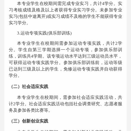
本专业学生在校期间需完成专业实习，共计
4
学分。实
习考核成绩及格及以上者获得专业实习学分。未参加专业
实习
(
包括中途离开
)
或实习成绩不及格的学生不能获得专业
实习学分。
3.
运动专项实践
(
俱乐部训练
)
本专业
学生
在校
期间
需参加运动
专项实践，
共计
2
学
分
。
学生自第三学期选择一个运动专项，参加俱乐部训
练，训练共
4
学期。该专项运动水平达到三级运动员水平，
可获得运动专项实践学分。参加俱乐部
训练前，
运动等级
已达到三级及以上的学生，免修运动专项实践并自动获得
学分。
（二）社会适应实践
本专业学生在校期间，需参加社会适应实践活动，共
计
2
学分。社会适应实践活动包括社会调查研究、志愿者服
务及参加各类比赛等。
（三）创新创业实践