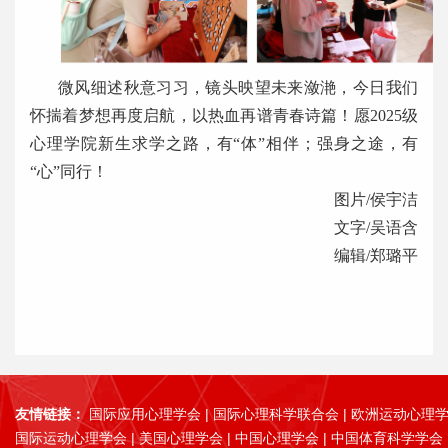
微风细述秋意习习，镜头映望未来潋滟，今日我们
怀揣着梦想再度启航，以热血再谱青春诗篇！愿2025级
心理学院新生求学之路，有“体”相伴；强身之途，有
“心”同行！
图片/侯宇洁
文字/吴语含
编辑/郑璐平
友情链接：
国际应用心理学会
|
国际心理科学联合会
|
欧洲运动心理
国际运动心理学会
|
美国心理学会
|
中国心理学会
|
中国体育科学学会