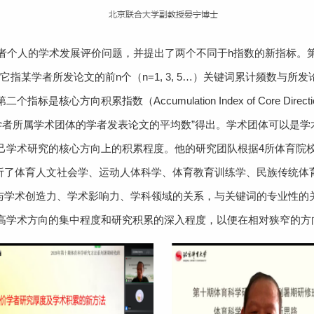
者个人的学术发展评价问题，并提出了两个不同于
h
指数的新指标。
它指某学者所发论文的前
n
个（
n=1, 3, 5
…）关键词累计频数与所发
第二个指标是核心方向积累指数（
Accumulation Index of Core Directi
学者所属学术团体的学者发表论文的平均数”得出。学术团体可以是学
己学术研究的核心方向上的积累程度。他的研究团队根据
4
所体育院
析了体育人文社会学、运动人体科学、体育教育训练学、民族传统体
与学术创造力、学术影响力、学科领域的关系，与关键词的专业性的
高学术方向的集中程度和研究积累的深入程度，以便在相对狭窄的方