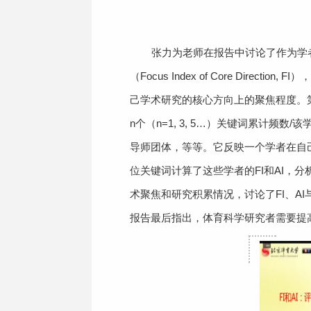
张力为老师在报告中讨论了作为学
（
Focus Index of Core Direction, FI
），
己学术研究的核心方向上的聚焦程度。
n
个（
n=1, 3, 5
…）关键词累计频数
/
该
导师团体，等等。它反映一个学者在自
位关键词计算了这些学者的
FI
和
AI
，分
术聚焦和研究积累情况，讨论了
FI
、
AI
报告最后指出，体育科学研究者需要提