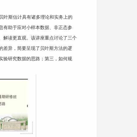
贝叶斯估计具有诸多理论和实务上的
息有助于应对小样本数据、非正态参
、解读更直观。该讲座重点讨论了三个
的差异，简要呈现了贝叶斯方法的逻
实验研究数据的思路；第三，如何规