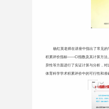
杨红英老师在讲座中指出了常见的
积累评价指标——
CI
指数及其计算方法
异性等方面进行了实证计算与分析，对
体育科学学术积累评价中的可行性和准