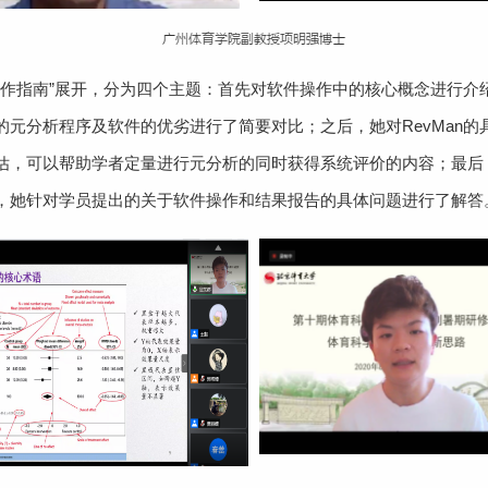
操作指南”展开，分为四个主题：首先对软件操作中的核心概念进行介
的元分析程序及软件的优劣进行了简要对比；之后，她对
RevMan
的
估，可以帮助学者定量进行元分析的同时获得系统评价的内容；最后
，她针对学员提出的关于软件操作和结果报告的具体问题进行了解答