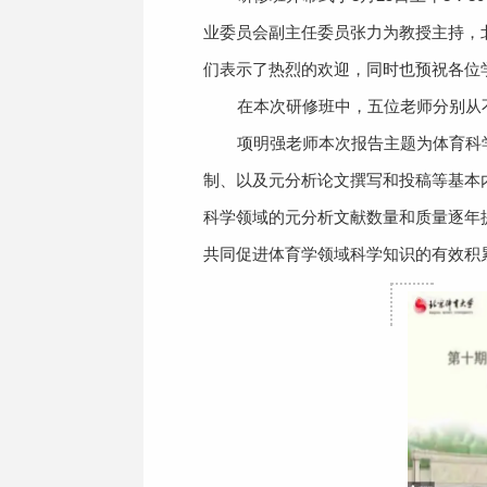
业委员会副主任委员张力为教授主持，
们表示了热烈的欢迎，同时也预祝各位
在本次研修班中，五位老师分别从
项明强老师本次报告主题为体育科
制、以及元分析论文撰写和投稿等基本
科学领域的元分析文献数量和质量逐年
共同促进体育学领域科学知识的有效积