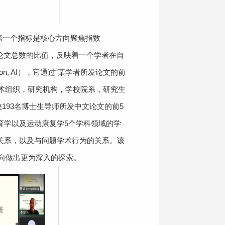
第一个指标是核心方向聚焦指数
论文总数的比值，反映着一个学者在自
on, AI
），它通过“某学者所发论文的前
术组织，研究机构，学校院系，研究生
校
193
名博士生导师所发中文论文的前
5
育学以及运动康复学
5
个学科领域的学
关系，以及与问题学术行为的关系。该
向做出更为深入的探索。