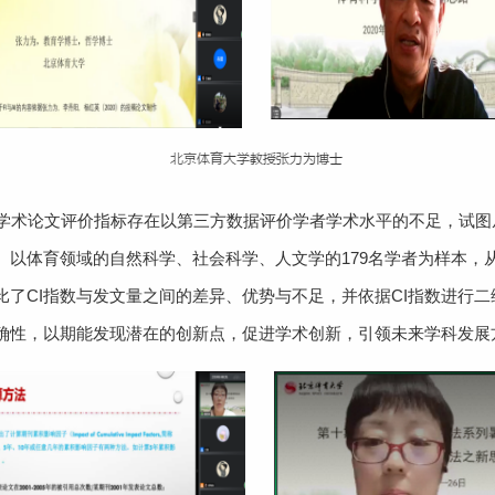
学术论文评价指标存在以第三方数据评价学者学术水平的不足，试图
。以体育领域的自然科学、社会科学、人文学的
179
名学者为样本，
比了
CI
指数与发文量之间的差异、优势与不足，并依据
CI
指数进行二
确性，以期能发现潜在的创新点，促进学术创新，引领未来学科发展