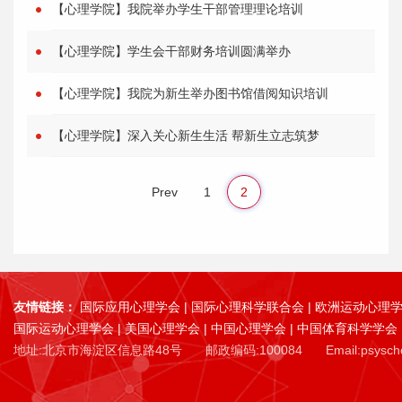
【心理学院】我院举办学生干部管理理论培训
【心理学院】学生会干部财务培训圆满举办
【心理学院】我院为新生举办图书馆借阅知识培训
【心理学院】深入关心新生生活 帮新生立志筑梦
Prev
1
2
友情链接：
国际应用心理学会
|
国际心理科学联合会
|
欧洲运动心理
国际运动心理学会
|
美国心理学会
|
中国心理学会
|
中国体育科学学会
地址:北京市海淀区信息路48号
邮政编码:100084
Email:psysc